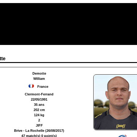
tte
Demotte
William
France
Clermont-Ferrand
22/05/1991
35 ans
202 cm
124 kg
2
JIFF
Brive - La Rochelle (26/08/2017)
47 match(s) 0 point(s)