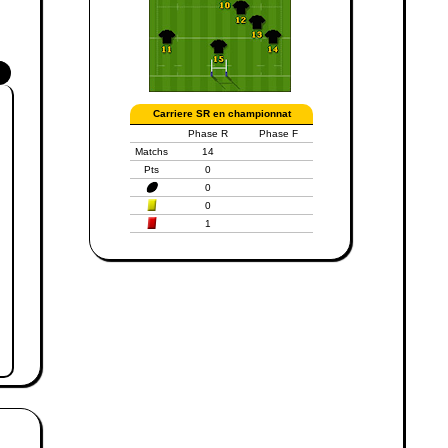
Carriere SR en championnat
Phase R
Phase F
Matchs
14
Pts
0
0
0
1