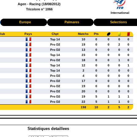
Agen - Racing (18/08/2012)
Tricolore n° 1066
International
Europe
Palmares
Selections
lub
Pays
Chpt
Matchs
Pts
Top 14
10
0
0
0
0
Pro D2
19
0
0
2
0
Pro D2
13
0
0
0
0
Top 14
23
0
0
0
0
Pro D2
18
0
0
1
0
Top 14
12
0
0
0
1
Top 14
2
0
0
0
0
Pro D2
4
0
0
0
0
Pro D2
17
0
0
0
0
Pro D2
19
0
0
0
0
Pro D2
20
0
0
0
0
Pro D2
19
5
1
1
1
Pro D2
22
5
1
1
0
198
10
2
5
2
Statistiques detaillees