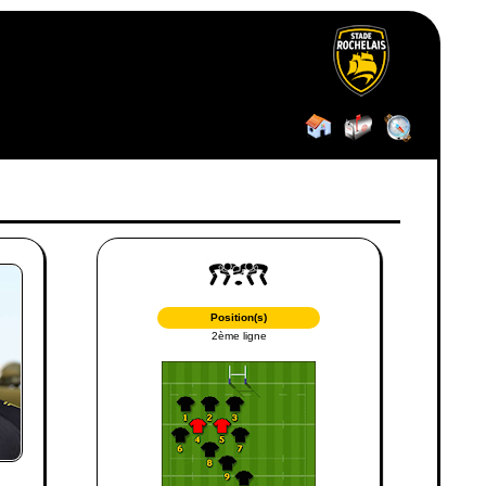
Position(s)
2ème ligne