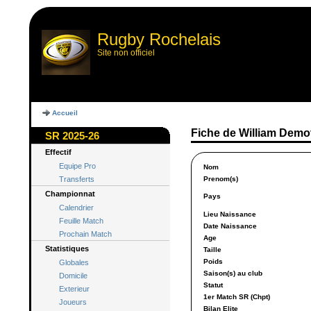
Rugby Rochelais
Site non officiel
Accueil
Fiche de William Demo
SR 2025-26
Effectif
Equipe Pro
Nom
Transferts
Prenom(s)
Championnat
Pays
Calendrier
Lieu Naissance
Feuille Match
Date Naissance
Prochain Match
Age
Statistiques
Taille
Poids
Globales
Saison(s) au club
Domicile
Statut
Exterieur
1er Match SR (Chpt)
Joueurs
Bilan Elite