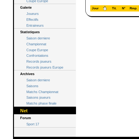
Coupe Europe
Galerie
Jour
Tit.
N°
Rmp.
Joueurs
Effectifs
Entraineurs
Statistiques
Saison derniere
Championnat
Coupe Europe
Confrontations
Records joueurs
Records joueurs Europe
Archives
Saison derniere
Saisons
Matchs Championnat
Saisons joueurs
Matchs phase finale
Net
Forum
Sport 17