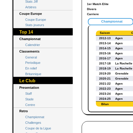
Stats Jiff
1er Match Elite
Arbitres
Divers
Coupe Europe
Carriere
Coupe Europe
Championnat
Stats joueurs
Top 14
Saison
C
2012-13
Agen
Championnat
2013-14
Agen
Calendrier
2014-15
Agen
Classements
2015-16
Agen
General
2016-17
Agen
Periodique
2017-18
La Rochelle
En relief
2018-19
La Rochelle
2019-20
Grenoble
Britannique
2020-21
Grenoble
Le Club
2021-22
Agen
Presentation
2022-23
Agen
Staff
2023-24
Agen
2024-25
Agen
Stade
Bilan
Centre
Retro
Championnat
Challenges
Coupe de la Ligue